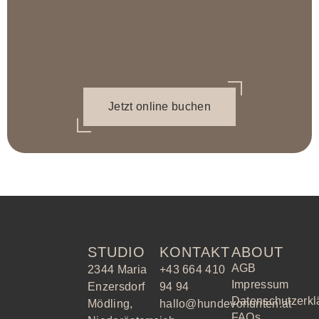
Jetzt online buchen
STUDIO
KONTAKT
ABOUT
AGB
2344 Maria
+43 664 410
Impressum
Enzersdorf
94 94
Datenschutzerkl
Mödling,
hallo@hundevonunten.at
FAQs